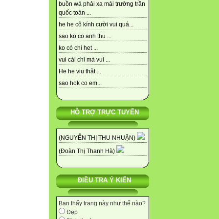
buồn wá phải xa mái trường trần
quốc toản ...
he he cô kính cười vui quá...
sao ko co anh thu ...
ko có chi het ...
vui cái chi mà vui ...
He he viu thật ...
sao hok co em...
HỖ TRỢ TRỰC TUYẾN
(NGUYỄN THỊ THU NHUẬN)
(Đoàn Thị Thanh Hà)
ĐIỀU TRA Ý KIẾN
Bạn thấy trang này như thế nào?
Đẹp