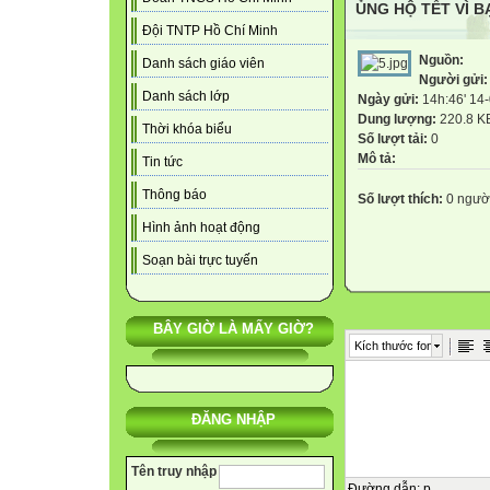
ỦNG HỘ TẾT VÌ 
Đội TNTP Hồ Chí Minh
Nguồn:
Danh sách giáo viên
Người gửi
Danh sách lớp
Ngày gửi:
14h:46' 14
Dung lượng:
220.8 K
Thời khóa biểu
Số lượt tải:
0
Mô tả:
Tin tức
Thông báo
Số lượt thích:
0 ngườ
Hình ảnh hoạt động
Soạn bài trực tuyến
BÂY GIỜ LÀ MẤY GIỜ?
Kích thước font
ĐĂNG NHẬP
Tên truy nhập
Đường dẫn
:
p