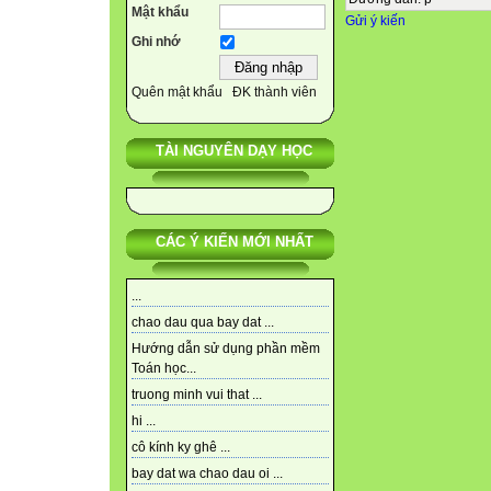
Mật khẩu
Gửi ý kiến
Ghi nhớ
Quên mật khẩu
ĐK thành viên
TÀI NGUYÊN DẠY HỌC
CÁC Ý KIẾN MỚI NHẤT
...
chao dau qua bay dat ...
Hướng dẫn sử dụng phần mềm
Toán học...
truong minh vui that ...
hi ...
cô kính ky ghê ...
bay dat wa chao dau oi ...