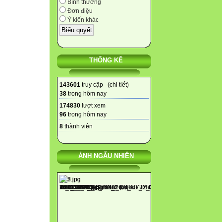
Bình thường
Đơn điệu
Ý kiến khác
THỐNG KÊ
143601
truy cập (
chi tiết
)
38
trong hôm nay
174830
lượt xem
96
trong hôm nay
8
thành viên
ẢNH NGẪU NHIÊN