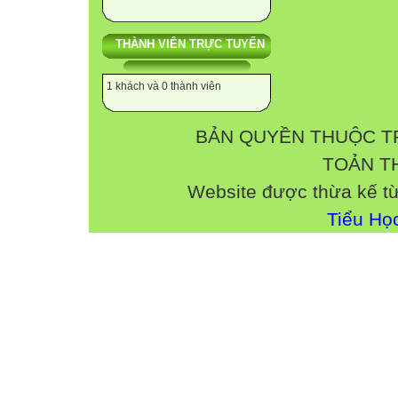
THÀNH VIÊN TRỰC TUYẾN
1 khách và 0 thành viên
BẢN QUYỀN THUỘC T
TOẢN TH
Website được thừa kế t
Tiểu Họ