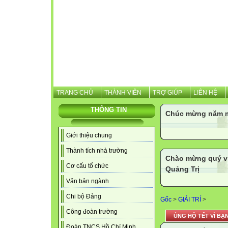
TRANG CHỦ
THÀNH VIÊN
TRỢ GIÚP
LIÊN HỆ
THÔNG TIN
Chúc mừng năm m
Giới thiệu chung
Thành tích nhà trường
Chào mừng quý vị
Cơ cấu tổ chức
Quảng Trị
Văn bản ngành
Chi bộ Đảng
Gốc
>
GIẢI TRÍ
>
Công đoàn trường
ỦNG HỘ TẾT VÌ BẠ
Đoàn TNCS Hồ Chí Minh